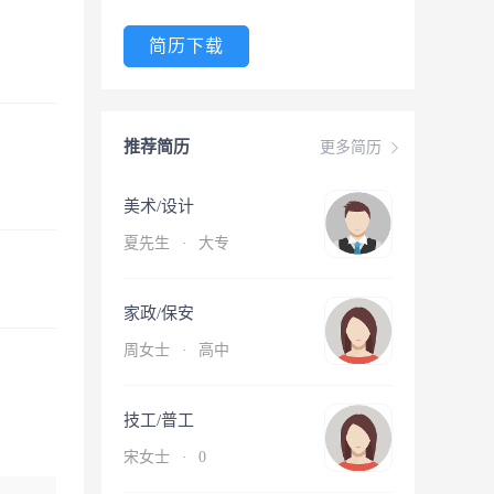
简历下载
推荐简历
更多简历
美术/设计
夏先生
·
大专
家政/保安
周女士
·
高中
技工/普工
宋女士
·
0