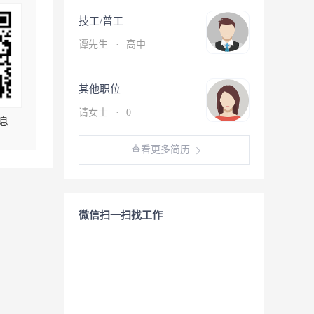
技工/普工
谭先生
·
高中
其他职位
请女士
·
0
息
查看更多简历
微信扫一扫找工作